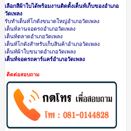
เลือกสีผ้าใบได้พร้อมงานติดตั้งเต็นท์เก็บของอำเภอ
วัดเพลง
รับทำเต็นท์โกดังขนาดใหญ่อำเภอวัดเพลง
เต็นท์ลานจอดรถอำเภอวัดเพลง
เต็นท์ตลาดอำเภอวัดเพลง
เต็นท์โกดังสำหรับเก็บสินค้าอำเภอวัดเพลง
เต็นท์ผ้าใบขนาดอำเภอวัดเพลง
เต็นท์จอดรถคาร์แคร์อำเภอวัดเพลง
ติดต่อสอบถาม