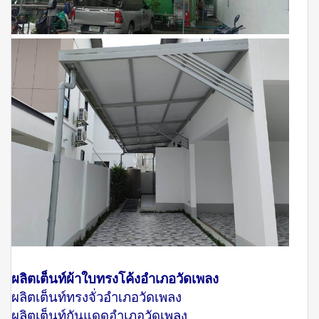
ผลิตเต็นท์ผ้าใบทรงโค้งอำเภอวัดเพลง
ผลิตเต็นท์ทรงจั่วอำเภอวัดเพลง
ผลิตเต็นท์กันแดดอำเภอวัดเพลง