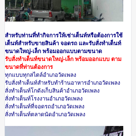
สำหรับท่านที่ทำกิจการให้เช่าเต็นท์หรือต้องการใช้
เต็นท์สำหรับขายสินค้า จอดรถ และรับสั่งทำเต็นท์
ขนาดใหญ่-เล็ก พร้อมออกแบบตามขนาด
รับสั่งทำเต็นท์ขนาดใหญ่-เล็ก พร้อมออกแบบ ตาม
ขนาดที่ท่านต้องการ
ทุกแบบทุกสไตล์อำเภอวัดเพลง
รับสั่งทำเต็นท์สำหรับทำร้านอาหารอำเภอวัดเพลง
สั่งทำเต็นท์โกดังเก็บสินค้าอำเภอวัดเพลง
สั่งทำเต็นท์โรงงานอำเภอวัดเพลง
สั่งทำเต็นท์ที่จอดรถอำเภอวัดเพลง
สั่งทำเต็นท์ตลาดนัดอำเภอวัดเพลง