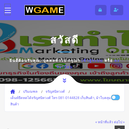
สวัสดี
ยินดีต้อนรับคุณ,
บุคคลทั่วไป
กรุณา
เข้าสู่ระบบ
หรือ
ลง
ทะเบียน
ปริมณฑล
จรัญสนิทวงศ์
เต็นท์ยืดหดได้จรัญสนิทวงศ์ โทร 081-0144828 เก็บสินค้า, ผ้าใบคลุม
สินค้า
« หน้าที่แล้ว
ต่อไป »