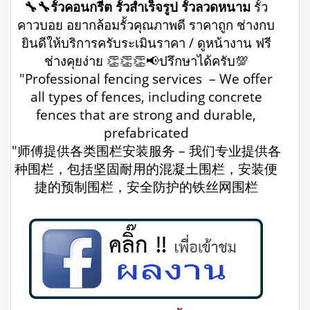
🔧🔧รั้วคอนกรีต รั้วสำเร็จรูป รั้วลวดหนาม
รั้ว
คาวบอย อยากล้อมรั้วคุณภาพดี ราคาถูก ช่างกบ
ยินดีให้บริการครับระเมินราคา / ดูหน้างาน ฟรี
ช่างคุยง่าย 👏👏👏📢ปรึกษาได้ครับ💯
"Professional fencing services – We offer
all types of fences, including concrete
fences that are strong and durable,
prefabricated
"师傅提供各类围栏安装服务 – 我们专业提供各
种围栏，包括坚固耐用的混凝土围栏，安装便
捷的预制围栏，安全防护的铁丝网围栏