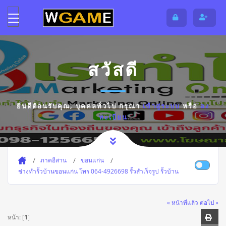
สวัสดี
ยินดีต้อนรับคุณ,
บุคคลทั่วไป
กรุณา
เข้าสู่ระบบ
หรือ
ลง
ทะเบียน
ภาคอีสาน
ขอนแก่น
ช่างทำรั้วบ้านขอนแก่น โทร 064-4926698 รั้วสำเร็จรูป รั้วบ้าน
« หน้าที่แล้ว
ต่อไป »
หน้า: [
1
]