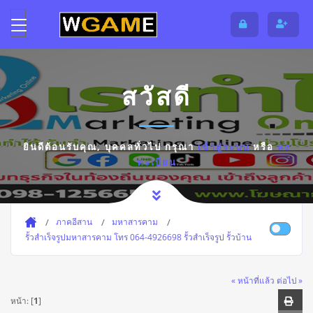
สวัสดี
ยินดีต้อนรับคุณ,
บุคคลทั่วไป
กรุณา
เข้าสู่ระบบ
หรือ
ลง
ทะเบียน
ภาคอีสาน
มหาสารคาม
รั้วสําเร็จรูปมหาสารคาม โทร 064-4926698 รั้วสำเร็จรูป รั้วบ้าน
« หน้าที่แล้ว
ต่อไป »
หน้า: [
1
]