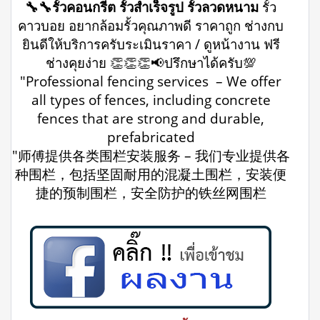
🔧🔧รั้วคอนกรีต รั้วสำเร็จรูป รั้วลวดหนาม
รั้ว
คาวบอย อยากล้อมรั้วคุณภาพดี ราคาถูก ช่างกบ
ยินดีให้บริการครับระเมินราคา / ดูหน้างาน ฟรี
ช่างคุยง่าย 👏👏👏📢ปรึกษาได้ครับ💯
"Professional fencing services – We offer
all types of fences, including concrete
fences that are strong and durable,
prefabricated
"师傅提供各类围栏安装服务 – 我们专业提供各
种围栏，包括坚固耐用的混凝土围栏，安装便
捷的预制围栏，安全防护的铁丝网围栏