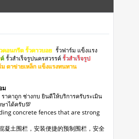
ั้วคอนกรีต รั้วคาวบอย
รั้วฟาร์ม แข็งแรง
ค์
รั้วสําเร็จรูปนครสวรรค์
รั้วสำเร็จรูป
วฟาร์ม ตาข่ายเหล็ก แข็งแรงทนทาน
้อม
 ราคาถูก ช่างกบ ยินดีให้บริการครับระเมิน
ึกษาได้ครับ💯
uding concrete fences that are strong
的混凝土围栏，安装便捷的预制围栏，安全