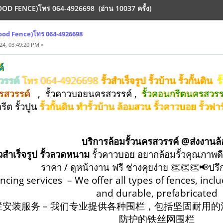
(WOOD FENCE)โทร 064-4926698 (อ่าน 10037 ครั้ง)
(Wood Fence)โทร 064-4926698
24, 03:49:20 PM »
์
สวรรค์
โทร 064-4926698
รั้วสำเร็จรูป รั้วบ้าน รั้วกั้นดิน
ร
ครสวรรค์
, รั้วคาวบอยนครสวรรค์ ,
รั้วคอนกรีตนครสวรร
รีต รั้วปูน
รั้วกั้นดิน ทำรั้วบ้าน ล้อมสวน รั้วคาวบอย รั้
บริการล้อมรั้วนครสวรรค์ @ส่งงานล
้วสำเร็จรูป รั้วลวดหนาม
รั้วคาวบอย อยากล้อมรั้วคุณภาพดี
ราคา / ดูหน้างาน ฟรี ช่างคุยง่าย 👏👏👏📢ปร
encing services – We offer all types of fences, incl
and durable, prefabricated
栏安装服务 – 我们专业提供各种围栏，包括坚固耐用
防护的铁丝网围栏