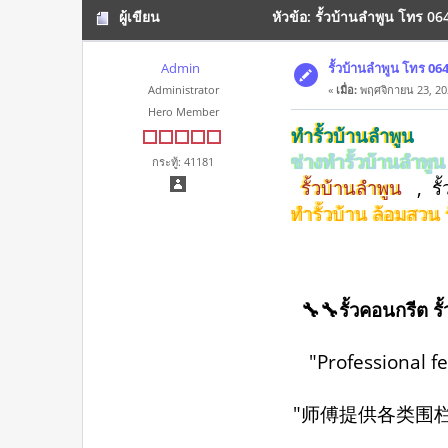
ผู้เขียน
หัวข้อ: รั้วบ้านลำพูน โทร 064
Admin
รั้วบ้านลำพูน โทร 064-
Administrator
«
เมื่อ:
พฤศจิกายน 23, 20
Hero Member
ทำรั้วบ้านลำพูน
ช่างทำรั้วบ้านลำพู
กระทู้: 41181
รั้วบ้านลำพูน
, รั
ทำรั้วบ้าน ล้อมสวน
🔧🔧รั้วคอนกรีต รั
"Professional f
"师傅提供各类围