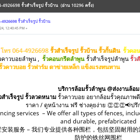
-4926698 รั้วสำเร็จรูป รั้วบ้าน (อ่าน 10296 ครั้ง)
4926698 รั้วสำเร็จรูป รั้วบ้าน
24, 12:40:45 PM »
น
โทร 064-4926698
รั้วสำเร็จรูป รั้วบ้าน รั้วกั้นดิน
รั้วคอ
้วคาวบอยลำพูน ,
รั้วคอนกรีตลำพูน
รั้วสําเร็จรูปลำพูน
รั้ว
 รั้วคาวบอย รั้วฟาร์ม ตาข่ายเหล็ก แข็งแรงทนทาน
บริการล้อมรั้วลำพูน @ส่งงานล้อม
้วสำเร็จรูป รั้วลวดหนาม
รั้วคาวบอย อยากล้อมรั้วคุณภาพดี
ราคา / ดูหน้างาน ฟรี ช่างคุยง่าย 👏👏👏📢ปร
encing services – We offer all types of fences, incl
and durable, prefabricated
栏安装服务 – 我们专业提供各种围栏，包括坚固耐用
防护的铁丝网围栏