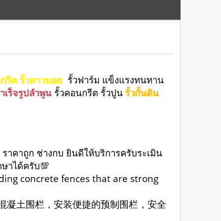
นกรีต รั้วคาวบอย
รั้วฟาร์ม แข็งแรงทนทาน
สำเร็จรูปลำพูน
รั้วคอนกรีต รั้วปูน
รั้วกั้นดิน
 ราคาถูก ช่างกบ ยินดีให้บริการครับระเมิน
ึกษาได้ครับ💯
uding concrete fences that are strong
的混凝土围栏，安装便捷的预制围栏，安全