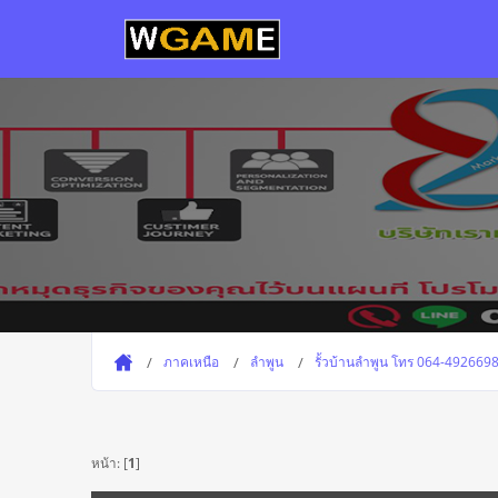
ภาคเหนือ
ลำพูน
รั้วบ้านลำพูน โทร 064-4926698 รั
หน้า: [
1
]