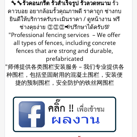
🔧🔧รั้วคอนกรีต รั้วสำเร็จรูป รั้วลวดหนาม
รั้ว
คาวบอย อยากล้อมรั้วคุณภาพดี ราคาถูก ช่างกบ
ยินดีให้บริการครับระเมินราคา / ดูหน้างาน ฟรี
ช่างคุยง่าย 👏👏👏📢ปรึกษาได้ครับ💯
"Professional fencing services – We offer
all types of fences, including concrete
fences that are strong and durable,
prefabricated
"师傅提供各类围栏安装服务 – 我们专业提供各
种围栏，包括坚固耐用的混凝土围栏，安装便
捷的预制围栏，安全防护的铁丝网围栏