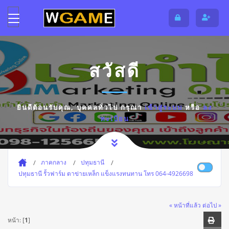
สวัสดี
ยินดีต้อนรับคุณ,
บุคคลทั่วไป
กรุณา
เข้าสู่ระบบ
หรือ
ลง
ทะเบียน
ภาคกลาง
ปทุมธานี
ปทุมธานี รั้วฟาร์ม ตาข่ายเหล็ก แข็งแรงทนทาน โทร 064-4926698
« หน้าที่แล้ว
ต่อไป »
หน้า: [
1
]