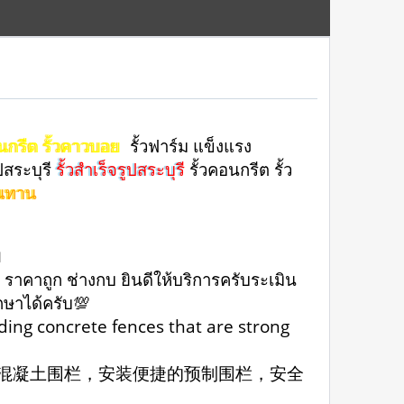
อนกรีต รั้วคาวบอย
รั้วฟาร์ม แข็งแรง
ูปสระบุรี
รั้วสำเร็จรูปสระบุรี
รั้วคอนกรีต รั้ว
งทนทาน
ม
 ราคาถูก ช่างกบ ยินดีให้บริการครับระเมิน
ึกษาได้ครับ💯
uding concrete fences that are strong
的混凝土围栏，安装便捷的预制围栏，安全