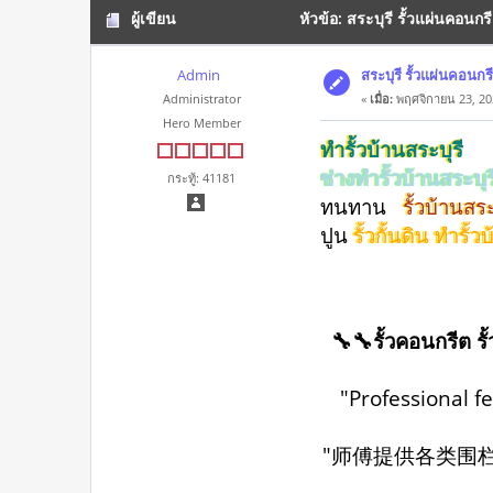
ผู้เขียน
หัวข้อ: สระบุรี รั้วแผ่นคอนก
Admin
สระบุรี รั้วแผ่นคอนก
Administrator
«
เมื่อ:
พฤศจิกายน 23, 20
Hero Member
ทำรั้วบ้านสระบุรี
ช่างทำรั้วบ้านสระบุ
กระทู้: 41181
ทนทาน
รั้วบ้านสระ
ปูน
รั้วกั้นดิน ทำร
🔧🔧รั้วคอนกรีต รั
"Professional f
"师傅提供各类围