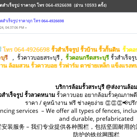
รีตสำเร็จรูป ราคาถุก โทร 064-4926698 (อ่าน 10593 ครั้ง)
รีตสำเร็จรูป ราคาถุก โทร 064-4926698
24, 04:37:06 PM »
รี
โทร 064-4926698
รั้วสำเร็จรูป รั้วบ้าน รั้วกั้นดิน
รั้วค
บุรี
, รั้วคาวบอยสระบุรี ,
รั้วคอนกรีตสระบุรี
รั้วสําเร็จร
ั้วบ้าน ล้อมสวน รั้วคาวบอย รั้วฟาร์ม ตาข่ายเหล็ก แข็งแร
บริการล้อมรั้วสระบุรี @ส่งงานล้อ
้วสำเร็จรูป รั้วลวดหนาม
รั้วคาวบอย อยากล้อมรั้วคุณภาพดี
ราคา / ดูหน้างาน ฟรี ช่างคุยง่าย 👏👏👏📢ปร
encing services – We offer all types of fences, incl
and durable, prefabricated
栏安装服务 – 我们专业提供各种围栏，包括坚固耐用
防护的铁丝网围栏