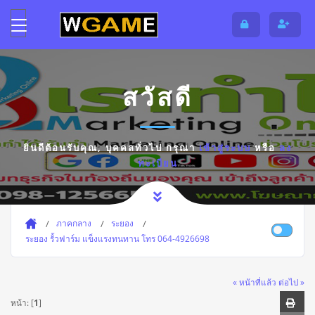
สวัสดี
ยินดีต้อนรับคุณ,
บุคคลทั่วไป
กรุณา
เข้าสู่ระบบ
หรือ
ลง
ทะเบียน
ภาคกลาง
ระยอง
ระยอง รั้วฟาร์ม แข็งแรงทนทาน โทร 064-4926698
« หน้าที่แล้ว
ต่อไป »
หน้า: [
1
]