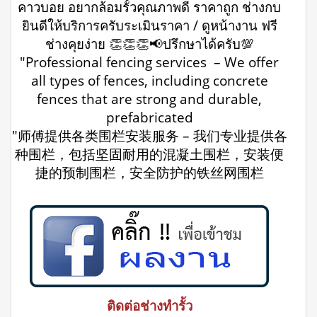
คาวบอย อยากล้อมรั้วคุณภาพดี ราคาถูก ช่างกบ
ยินดีให้บริการครับระเมินราคา / ดูหน้างาน ฟรี
ช่างคุยง่าย 👏👏👏📢ปรึกษาได้ครับ💯
"Professional fencing services – We offer
all types of fences, including concrete
fences that are strong and durable,
prefabricated
"师傅提供各类围栏安装服务 – 我们专业提供各
种围栏，包括坚固耐用的混凝土围栏，安装便
捷的预制围栏，安全防护的铁丝网围栏
ติดต่อช่างทำรั้ว