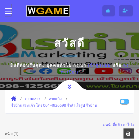
สวัสดี
ยินดีต้อนรับคุณ,
บุคคลทั่วไป
กรุณา
เข้าสู่ระบบ
หรือ
ลง
ทะเบียน
ภาคกลาง
สระแก้ว
รั้วบ้านสระแก้ว โทร 064-4926698 รั้วสำเร็จรูป รั้วบ้าน
« หน้าที่แล้ว
ต่อไป »
หน้า: [
1
]