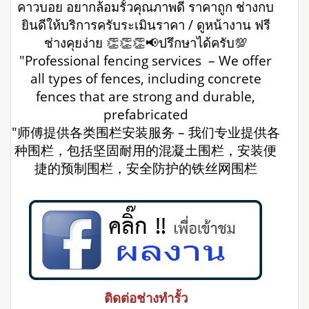
คาวบอย อยากล้อมรั้วคุณภาพดี ราคาถูก ช่างกบ
ยินดีให้บริการครับระเมินราคา / ดูหน้างาน ฟรี
ช่างคุยง่าย 👏👏👏📢ปรึกษาได้ครับ💯
"Professional fencing services – We offer
all types of fences, including concrete
fences that are strong and durable,
prefabricated
"师傅提供各类围栏安装服务 – 我们专业提供各
种围栏，包括坚固耐用的混凝土围栏，安装便
捷的预制围栏，安全防护的铁丝网围栏
ติดต่อช่างทำรั้ว