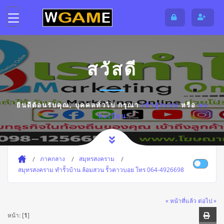
สวัสดี
ยินดีต้อนรับคุณ,
บุคคลทั่วไป
กรุณา
เข้าสู่ระบบ
หรือ
ลง
ทะเบียน
ภาคกลาง
สมุทรสงคราม
สมุทรสงคราม ทำรั้วบ้าน ล้อมสวน รั้วคาวบอย โทร 064-4926698
« หน้าที่แล้ว
ต่อไป »
หน้า: [
1
]