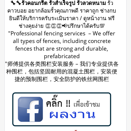
🔧🔧รั้วคอนกรีต รั้วสำเร็จรูป รั้วลวดหนาม
รั้ว
คาวบอย อยากล้อมรั้วคุณภาพดี ราคาถูก ช่างกบ
ยินดีให้บริการครับระเมินราคา / ดูหน้างาน ฟรี
ช่างคุยง่าย 👏👏👏📢ปรึกษาได้ครับ💯
"Professional fencing services – We offer
all types of fences, including concrete
fences that are strong and durable,
prefabricated
"师傅提供各类围栏安装服务 – 我们专业提供各
种围栏，包括坚固耐用的混凝土围栏，安装便
捷的预制围栏，安全防护的铁丝网围栏