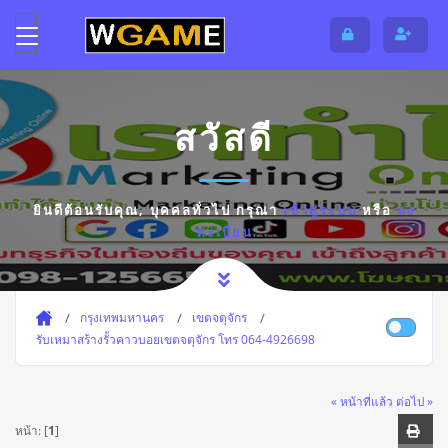
สวัสดี
ยินดีต้อนรับคุณ,
บุคคลทั่วไป
กรุณา
เข้าสู่ระบบ
หรือ
ลง
ทะเบียน
กรุงเทพมหานคร
เขตจตุจักร
รับเหมาสร้างรั้วคาวบอยเขตจตุจักร โทร 064-4926698
« หน้าที่แล้ว
ต่อไป »
หน้า: [
1
]