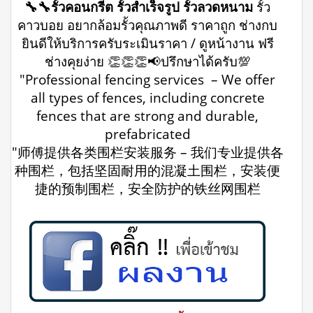
🔧🔧รั้วคอนกรีต รั้วสำเร็จรูป รั้วลวดหนาม
รั้ว
คาวบอย อยากล้อมรั้วคุณภาพดี ราคาถูก ช่างกบ
ยินดีให้บริการครับระเมินราคา / ดูหน้างาน ฟรี
ช่างคุยง่าย 👏👏👏📢ปรึกษาได้ครับ💯
"Professional fencing services – We offer
all types of fences, including concrete
fences that are strong and durable,
prefabricated
"师傅提供各类围栏安装服务 – 我们专业提供各
种围栏，包括坚固耐用的混凝土围栏，安装便
捷的预制围栏，安全防护的铁丝网围栏