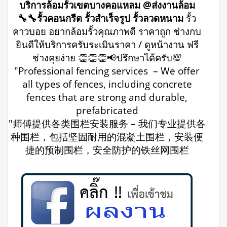
บริการล้อมรั้วเขตบางคอแหลม @ส่งงานล้อม
🔧🔧รั้วคอนกรีต รั้วสำเร็จรูป รั้วลวดหนาม
รั้ว
คาวบอย อยากล้อมรั้วคุณภาพดี ราคาถูก ช่างกบ
ยินดีให้บริการครับระเมินราคา / ดูหน้างาน ฟรี
ช่างคุยง่าย 👏👏👏📢ปรึกษาได้ครับ💯
"Professional fencing services – We offer
all types of fences, including concrete
fences that are strong and durable,
prefabricated
"师傅提供各类围栏安装服务 – 我们专业提供各
种围栏，包括坚固耐用的混凝土围栏，安装便
捷的预制围栏，安全防护的铁丝网围栏