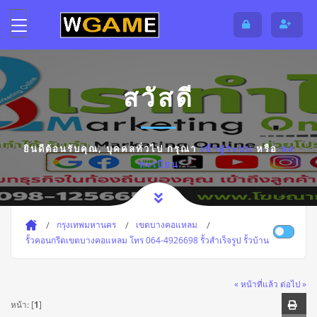
สวัสดี
ยินดีต้อนรับคุณ,
บุคคลทั่วไป
กรุณา
เข้าสู่ระบบ
หรือ
ลง
ทะเบียน
กรุงเทพมหานคร
เขตบางคอแหลม
รั้วคอนกรีตเขตบางคอแหลม โทร 064-4926698 รั้วสำเร็จรูป รั้วบ้าน
« หน้าที่แล้ว
ต่อไป »
หน้า: [
1
]